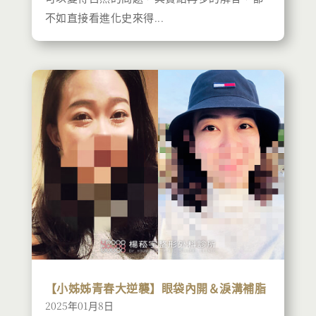
不如直接看進化史來得...
【小姊姊青春大逆襲】眼袋內開＆淚溝補脂
2025年01月8日