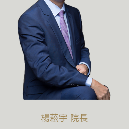
楊菘宇 院長