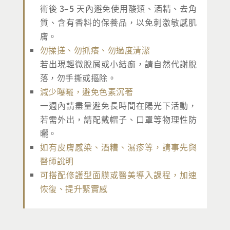
術後 3–5 天內避免使用酸類、酒精、去角
質、含有香料的保養品，以免刺激敏感肌
膚。
勿揉搓、勿抓癢、勿過度清潔
若出現輕微脫屑或小結痂，請自然代謝脫
落，勿手撕或摳除。
減少曝曬，避免色素沉著
一週內請盡量避免長時間在陽光下活動，
若需外出，請配戴帽子、口罩等物理性防
曬。
如有皮膚感染、酒糟、濕疹等，請事先與
醫師說明
可搭配修護型面膜或醫美導入課程，加速
恢復、提升緊實感