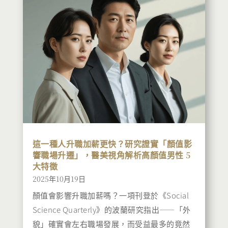
這一種人升職加薪更快？研究證實「顏值影
響職場升遷」，醫美視角解析高顏值男性 5
大特徵
2025年10月19日
顏值會影響升職加薪嗎？一項刊登於《Social
Science Quarterly》的波蘭研究指出——「外
貌」確實會左右職場發展，而受益最多的竟然