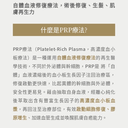
自體血液修復療法，術後修復、生髮、肌
膚再生力
什麼是PRP療法?
PRP療法（Platelet-Rich Plasma，高濃度血小
板療法）是一種運用
自體血液修復療法
的再生醫
學技術，不同於外泌體與幹細胞，PRP是 將「自
體」血液濃縮後的血小板生長因子注回治療區，
修復啟動更快速，比起異體的幹細胞與外泌體，
安全性更易見。藉由抽取自身血液，經離心純化
後萃取出含有豐富生長因子的
高濃度血小板血
漿
，再回注至治療部位，有效
啟動細胞修復、膠
原增生
、加速血管生成並喚醒肌膚自癒能力。