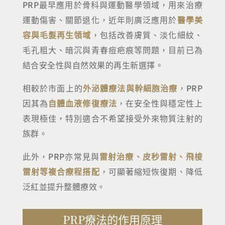
PRP最早應用於骨科與運動醫學領域，用來治療
運動傷害、關節退化，近年則廣泛應用於
醫學美
容與毛髮再生領域
，包括改善膚質、淡化細紋、
毛孔粗大、暗沉與青春痘疤痕等問題，目前已為
結合安全性與自然效果的再生新選擇。
相較於市面上的
外泌體療法與幹細胞治療
，PRP
因其為
自體血液修復療法
，在安全性與穩定性上
表現極佳，特別適合不希望接受外來物質注射的
族群。
此外，PRP亦常見與
雷射治療、皮秒雷射、飛梭
雷射等複合療程搭配
，可顯著縮短恢復期、降低
泛紅並提升整體療效。
PRP療法的作用原理