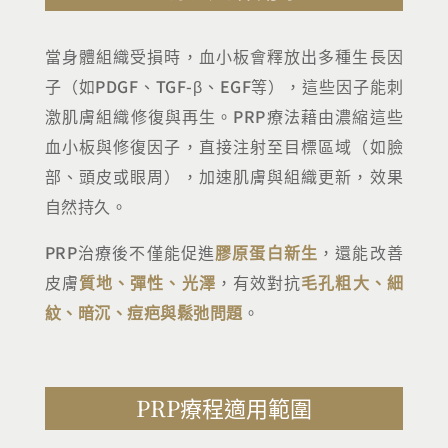
當身體組織受損時，血小板會釋放出多種生長因
子（如PDGF、TGF-β、EGF等），這些因子能刺
激肌膚組織修復與再生。PRP療法藉由濃縮這些
血小板與修復因子，直接注射至目標區域（如臉
部、頭皮或眼周），加速肌膚與組織更新，效果
自然持久。
PRP治療後不僅能促進
膠原蛋白新生
，還能改善
皮膚
質地、彈性、光澤
，有效對抗
毛孔粗大、細
紋、暗沉、痘疤與鬆弛問題
。
PRP療程適用範圍